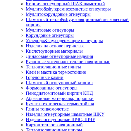
Кирпич огнеупорный ШАК шамотный
Муллито&shy;­кремнеземистые огнеупоры
Муллито­корундовые огнеупоры
Шамотный тепло&shy;изоляционный легковесный
кирпич
Муллитовые огнеупоры
Корундовые огнеупоры
Углеродо&shy;содержащие огнеупоры
Изделия на основе периклаза
Кислотоупорные материалы
Динасовые огнеупорные изделия
Рулонные материалы теплоизоляционные
Тепло­изоляционные плиты
Клей и мастика термостойкие
Горелочные камни
Шамотный огнеупорный кирпич
Формованные огнеупоры
Пенодиатомитовый кирпич КПД
Абразивные материалы, порошки
Бумага техническая термостойкая
Глины тонкомолотые
Изделия огнеупорные шамотные ШКУ
Изделия огнеупорные ШЧС, ШЧУ
Картон теплоизоляционный
Теплоизоляционные шнуры