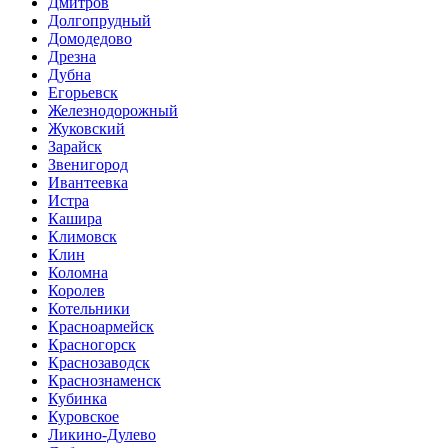
Дмитров
Долгопрудный
Домодедово
Дрезна
Дубна
Егорьевск
Железнодорожный
Жуковский
Зарайск
Звенигород
Ивантеевка
Истра
Кашира
Климовск
Клин
Коломна
Королев
Котельники
Красноармейск
Красногорск
Краснозаводск
Краснознаменск
Кубинка
Куровское
Ликино-Дулево