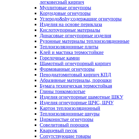
легковесный кирпич
Муллитовые огнеупоры
Корундовые огнеупоры
Углеродо&shy;содержащие огнеупоры
Изделия на основе периклаза
Кислотоупорные материалы
Динасовые огнеупорные изделия
Рулонные материалы теплоизоляционные
Тепло­изоляционные плиты
Клей и мастика термостойкие
Горелочные камни
Шамотный огнеупорный кирпич
Формованные огнеупоры
Пенодиатомитовый кирпич КПД
Абразивные материалы, порошки
Бумага техническая термостойкая
Глины тонкомолотые
Изделия огнеупорные шамотные ШКУ
Изделия огнеупорные ШЧС, ШЧУ
Картон теплоизоляционный
Теплоизоляционные шнуры
Цирконистые огнеупоры
Совелитовый порошок
Кварцевый песок
Сопутствующие товары