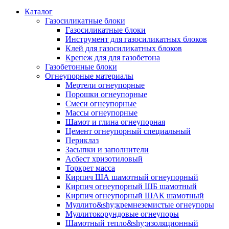
Каталог
Газосиликатные блоки
Газосиликатные блоки
Инструмент для газосиликатных блоков
Клей для газосиликатных блоков
Крепеж для для газобетона
Газобетонные блоки
Огнеупорные материалы
Мертели огнеупорные
Порошки огнеупорные
Смеси огнеупорные
Массы огнеупорные
Шамот и глина огнеупорная
Цемент огнеупорный специальный
Периклаз
Засыпки и заполнители
Асбест хризотиловый
Торкрет масса
Кирпич ША шамотный огнеупорный
Кирпич огнеупорный ШБ шамотный
Кирпич огнеупорный ШАК шамотный
Муллито&shy;­кремнеземистые огнеупоры
Муллито­корундовые огнеупоры
Шамотный тепло&shy;изоляционный