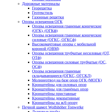
Дорожные материалы
Георешетка
Геотекстиль
Газонные решетки
Опоры освещения ОГК
Опоры освещения граненые конические
(ОГК), (ОГКф)
Опоры освещения граненые конические
силовые (ОГКС, ОГКСф)
Высокомачтовые опоры с мобильной
короной (ОВМ)
Опоры освещения трубчатые несиловые (ОТ,
ОТф)
Опоры освещения силовые трубчатые (ОС,
ОСф)
Опоры освещения граненые
складывающиеся (ОГКС, ОГСКЛ)
Молниеотвод на базе опор ОГК (МОГК)
Кронштейны для силовых опор
Кронштейны для гранёных опор
Кронштейны приставные
Кронштейны декоративные
Кронштейны на ж/б опору
Печной шамот Wolfshöher Tonwerke
Дымовые трубы