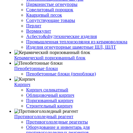
Цирконистые огнеупоры
Совелитовый порошок
Кварцевый песок
Сопутствующие товары
Перлит
Вермикулит
Асбесто&shy;технические изделия
Промышленная теплоизоляция из керамоволокна
Изделия огнеупорные шамотные ШЛ, ШЛТ
Керамический поризованный блок
Пенобетонные блоки
Пенобетонные блоки (пеноблоки)
Кирпич
Кирпич силикатный
Облицовочный кирпич
Поризованный кирпич
Строительный кирпич
Противогололедный реагент
Противогололедные реагенты
Оборудование и инвентарь для
противогололедных реагентов