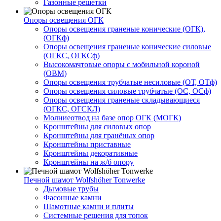
Газонные решетки
Опоры освещения ОГК
Опоры освещения граненые конические (ОГК),
(ОГКф)
Опоры освещения граненые конические силовые
(ОГКС, ОГКСф)
Высокомачтовые опоры с мобильной короной
(ОВМ)
Опоры освещения трубчатые несиловые (ОТ, ОТф)
Опоры освещения силовые трубчатые (ОС, ОСф)
Опоры освещения граненые складывающиеся
(ОГКС, ОГСКЛ)
Молниеотвод на базе опор ОГК (МОГК)
Кронштейны для силовых опор
Кронштейны для гранёных опор
Кронштейны приставные
Кронштейны декоративные
Кронштейны на ж/б опору
Печной шамот Wolfshöher Tonwerke
Дымовые трубы
Фасонные камни
Шамотные камни и плиты
Системные решения для топок