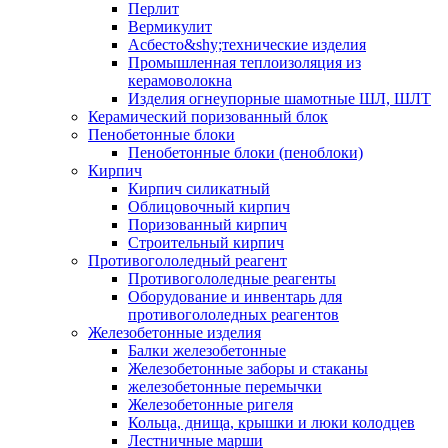
Перлит
Вермикулит
Асбесто&shy;технические изделия
Промышленная теплоизоляция из
керамоволокна
Изделия огнеупорные шамотные ШЛ, ШЛТ
Керамический поризованный блок
Пенобетонные блоки
Пенобетонные блоки (пеноблоки)
Кирпич
Кирпич силикатный
Облицовочный кирпич
Поризованный кирпич
Строительный кирпич
Противогололедный реагент
Противогололедные реагенты
Оборудование и инвентарь для
противогололедных реагентов
Железобетонные изделия
Балки железобетонные
Железобетонные заборы и стаканы
железобетонные перемычки
Железобетонные ригеля
Кольца, днища, крышки и люки колодцев
Лестничные марши