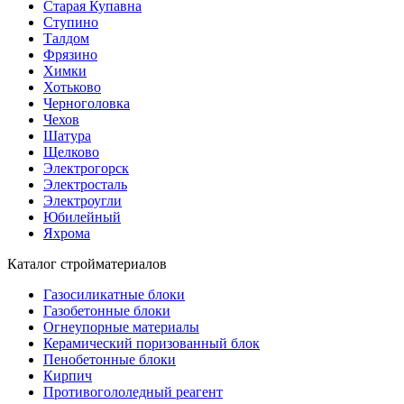
Старая Купавна
Ступино
Талдом
Фрязино
Химки
Хотьково
Черноголовка
Чехов
Шатура
Щелково
Электрогорск
Электросталь
Электроугли
Юбилейный
Яхрома
Каталог стройматериалов
Газосиликатные блоки
Газобетонные блоки
Огнеупорные материалы
Керамический поризованный блок
Пенобетонные блоки
Кирпич
Противогололедный реагент