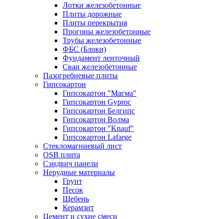
Лотки железобетонные
Плиты дорожные
Плиты перекрытия
Прогоны железобетонные
Трубы железобетонные
ФБС (Блоки)
Фундамент ленточный
Сваи железобетонные
Пазогребневые плиты
Гипсокартон
Гипсокартон "Магма"
Гипсокартон Gyproc
Гипсокартон Белгипс
Гипсокартон Волма
Гипсокартон "Knauf"
Гипсокартон Lafarge
Стекломагниевый лист
OSB плита
Сэндвич панели
Нерудные материалы
Грунт
Песок
Щебень
Керамзит
Цемент и сухие смеси