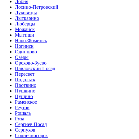
Лобня
Лосино-Петровский
Луховицы
Лыткарино
Люберцы
Можайск
Мытищи
Наро-Фоминск
Ногинск
Одинцово
Озёры
Орехово-Зуево
Павловский Посад
Пересвет
Подольск
Протвино
Пушкино
Пущино
Раменское
Реутов
Рошаль
Руза
Сергиев Посад
Серпухов
Солнечногорск