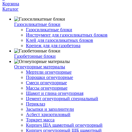
Корзина
Каталог
Газосиликатные блоки
Газосиликатные блоки
Инструмент для газосиликатных блоков
Клей для газосиликатных блоков
Крепеж для для газобетона
Газобетонные блоки
Огнеупорные материалы
Мертели огнеупорные
Порошки огнеупорные
Смеси огнеупорные
Массы огнеупорные
Шамот и глина огнеупорная
Цемент огнеупорный специальный
Периклаз
Засыпки и заполнители
Асбест хризотиловый
Торкрет масса
Кирпич ША шамотный огнеупорный
Кирпич огнеупорный ШБ шамотный