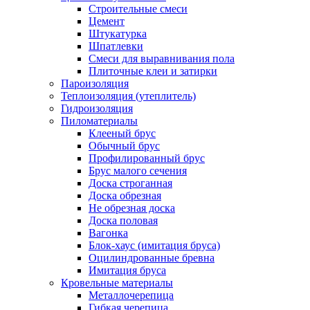
Строительные смеси
Цемент
Штукатурка
Шпатлевки
Смеси для выравнивания пола
Плиточные клеи и затирки
Пароизоляция
Теплоизоляция (утеплитель)
Гидроизоляция
Пиломатериалы
Клееный брус
Обычный брус
Профилированный брус
Брус малого сечения
Доска строганная
Доска обрезная
Не обрезная доска
Доска половая
Вагонка
Блок-хаус (имитация бруса)
Оцилиндрованные бревна
Имитация бруса
Кровельные материалы
Металлочерепица
Гибкая черепица