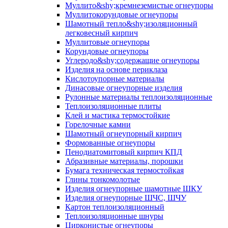
Муллито&shy;­кремнеземистые огнеупоры
Муллито­корундовые огнеупоры
Шамотный тепло&shy;изоляционный
легковесный кирпич
Муллитовые огнеупоры
Корундовые огнеупоры
Углеродо&shy;содержащие огнеупоры
Изделия на основе периклаза
Кислотоупорные материалы
Динасовые огнеупорные изделия
Рулонные материалы теплоизоляционные
Тепло­изоляционные плиты
Клей и мастика термостойкие
Горелочные камни
Шамотный огнеупорный кирпич
Формованные огнеупоры
Пенодиатомитовый кирпич КПД
Абразивные материалы, порошки
Бумага техническая термостойкая
Глины тонкомолотые
Изделия огнеупорные шамотные ШКУ
Изделия огнеупорные ШЧС, ШЧУ
Картон теплоизоляционный
Теплоизоляционные шнуры
Цирконистые огнеупоры