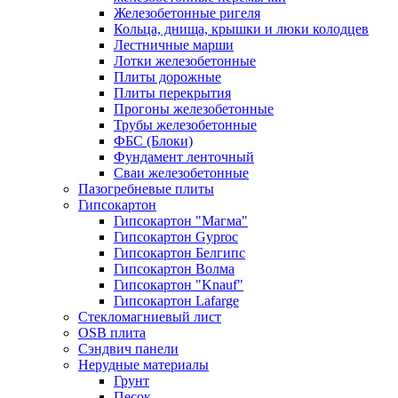
Железобетонные ригеля
Кольца, днища, крышки и люки колодцев
Лестничные марши
Лотки железобетонные
Плиты дорожные
Плиты перекрытия
Прогоны железобетонные
Трубы железобетонные
ФБС (Блоки)
Фундамент ленточный
Сваи железобетонные
Пазогребневые плиты
Гипсокартон
Гипсокартон "Магма"
Гипсокартон Gyproc
Гипсокартон Белгипс
Гипсокартон Волма
Гипсокартон "Knauf"
Гипсокартон Lafarge
Стекломагниевый лист
OSB плита
Сэндвич панели
Нерудные материалы
Грунт
Песок