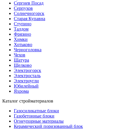
Сергиев Посад
Серпухов
Солнечногорск
Старая Купавна
Ступино
Талдом
Фрязино
Химки
Хотьково
Черноголовка
Чехов
Шатура
Щелково
Электрогорск
Электросталь
Электроугли
Юбилейный
Яхрома
Каталог стройматериалов
Газосиликатные блоки
Газобетонные блоки
Огнеупорные материалы
Керамический поризованный блок