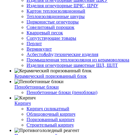
Изделия огнеупорные шамотные ШКУ
Изделия огнеупорные ШЧС, ШЧУ
Картон теплоизоляционный
Теплоизоляционные шнуры
Цирконистые огнеупоры
Совелитовый порошок
Кварцевый песок
Сопутствующие товары
Перлит
Вермикулит
Асбесто&shy;технические изделия
Промышленная теплоизоляция из керамоволокна
Изделия огнеупорные шамотные ШЛ, ШЛТ
Керамический поризованный блок
Пенобетонные блоки
Пенобетонные блоки (пеноблоки)
Кирпич
Кирпич силикатный
Облицовочный кирпич
Поризованный кирпич
Строительный кирпич