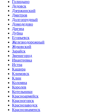
Голицыно
Дедовск
Дзержинский
Дмитров
Долгопрудный
Домодедово
Дрезна
Дубна
Егорьевск
Железнодорожный
Жуковский
Зарайск
Звенигород
Ивантеевка
Истра
Кашира
Климовск
Клин
Коломна
Королев
Котельники
Красноармейск
Красногорск
Краснозаводск
Краснознаменск