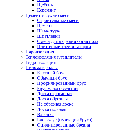
Щебень
Керамзит
Цемент и сухие смеси
Строительные смеси
Цемент
Штукатурка
Шпатлевки
Смеси для выравнивания пола
Плиточные клеи и затирки
Пароизоляция
Теплоизоляция (утеплитель)
Гидроизоляция
Пиломатериалы
Клееный брус
Обычный брус
Профилированный брус
Брус малого сечения
Доска строганная
Доска обрезная
Не обрезная доска
Доска половая
Вагонка
Блок-хаус (имитация бруса)
Оцилиндрованные бревна