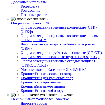
Дорожные материалы
Георешетка
Геотекстиль
Газонные решетки
Опоры освещения ОГК
Опоры освещения граненые конические (ОГК),
(ОГКф)
Опоры освещения граненые конические силовые
(ОГКС, ОГКСф)
Высокомачтовые опоры с мобильной короной
(ОВМ)
Опоры освещения трубчатые несиловые (ОТ, ОТф)
Опоры освещения силовые трубчатые (ОС, ОСф)
Опоры освещения граненые складывающиеся
(ОГКС, ОГСКЛ)
Молниеотвод на базе опор ОГК (МОГК)
Кронштейны для силовых опор
Кронштейны для гранёных опор
Кронштейны приставные
Кронштейны декоративные
Кронштейны на ж/б опору
Печной шамот Wolfshöher Tonwerke
Дымовые трубы