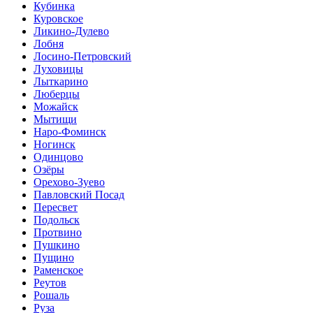
Кубинка
Куровское
Ликино-Дулево
Лобня
Лосино-Петровский
Луховицы
Лыткарино
Люберцы
Можайск
Мытищи
Наро-Фоминск
Ногинск
Одинцово
Озёры
Орехово-Зуево
Павловский Посад
Пересвет
Подольск
Протвино
Пушкино
Пущино
Раменское
Реутов
Рошаль
Руза