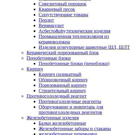
Совелитовый порошок
Кварцевый песок
Сопутствующие товары
Перлит
Вермикулит
Асбесто&shy;технические изделия
Промышленная теплоизоляция из
керамоволокна
Изделия огнеупорные шамотные ШЛ, ШЛТ
Керамический поризованный блок
Пенобетонные блоки
Пенобетонные блоки (пеноблоки)
Кирпич
Кирпич силикатный
Облицовочный кирпич
Поризованный кирпич
Строительный кирпич
Противогололедный реагент
Противогололедные реагенты
Оборудование и инвентарь для
противогололедных реагентов
Железобетонные изделия
Балки железобетонные
Железобетонные заборы и стаканы
железобетонные перемычки