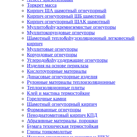
Торкрет масса
Кирпич ША шамотный огнеупорный
Кирпич огнеупорный ШБ шамотный
Кирпич огнеупорный ШАК шамотный
Муллито&shy;­кремнеземистые огнеупоры
Муллито­корундовые огнеупоры
Шамотный тепло&shy;изоляционный легковесный
кирпич
Муллитовые огнеупоры
Корундовые огнеупоры
Углеродо&shy;содержащие огнеупоры
Изделия на основе периклаза
Кислотоупорные материалы
Динасовые огнеупорные изделия
Рулонные материалы теплоизоляционные
Тепло­изоляционные плиты
Клей и мастика термостойкие
Горелочные камни
Шамотный огнеупорный кирпич
Формованные огнеупоры
Пенодиатомитовый кирпич КПД
Абразивные материалы, порошки
Бумага техническая термостойкая
Глины тонкомолотые