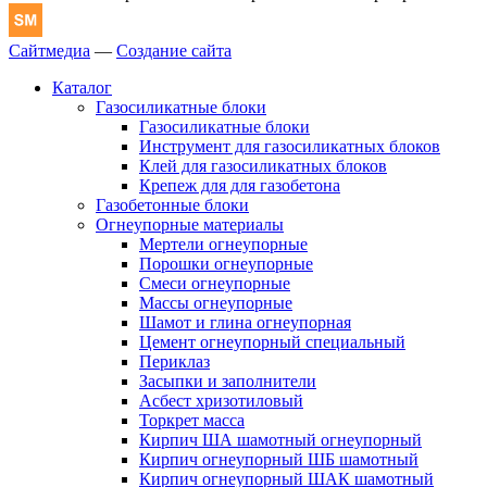
Сайтмедиа
—
Создание сайта
Каталог
Газосиликатные блоки
Газосиликатные блоки
Инструмент для газосиликатных блоков
Клей для газосиликатных блоков
Крепеж для для газобетона
Газобетонные блоки
Огнеупорные материалы
Мертели огнеупорные
Порошки огнеупорные
Смеси огнеупорные
Массы огнеупорные
Шамот и глина огнеупорная
Цемент огнеупорный специальный
Периклаз
Засыпки и заполнители
Асбест хризотиловый
Торкрет масса
Кирпич ША шамотный огнеупорный
Кирпич огнеупорный ШБ шамотный
Кирпич огнеупорный ШАК шамотный