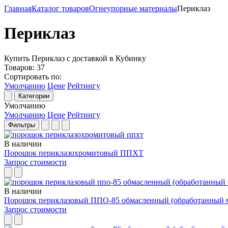
Главная
Каталог товаров
Огнеупорные материалы
Периклаз
Периклаз
Купить Периклаз с доставкой в Кубинку
Товаров:
37
Сортировать по:
Умолчанию
Цене
Рейтингу
Категории
Умолчанию
Умолчанию
Цене
Рейтингу
Фильтры
В наличии
Порошок периклазохромитовый ППХТ
Запрос стоимости
В наличии
Порошок периклазовый ППО-85 обмасленный (обработанный 
Запрос стоимости