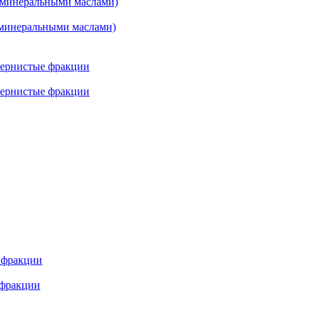
минеральными маслами)
ернистые фракции
 фракции