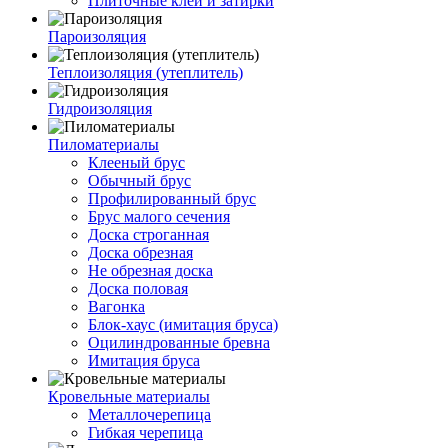
Плиточные клеи и затирки
Пароизоляция
Теплоизоляция (утеплитель)
Гидроизоляция
Пиломатериалы
Клееный брус
Обычный брус
Профилированный брус
Брус малого сечения
Доска строганная
Доска обрезная
Не обрезная доска
Доска половая
Вагонка
Блок-хаус (имитация бруса)
Оцилиндрованные бревна
Имитация бруса
Кровельные материалы
Металлочерепица
Гибкая черепица