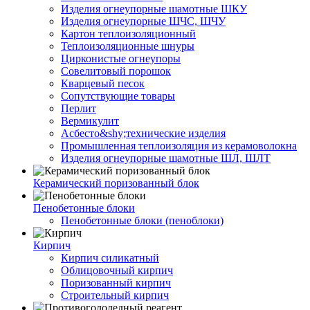
Изделия огнеупорные шамотные ШКУ
Изделия огнеупорные ШЧС, ШЧУ
Картон теплоизоляционный
Теплоизоляционные шнуры
Цирконистые огнеупоры
Совелитовый порошок
Кварцевый песок
Сопутствующие товары
Перлит
Вермикулит
Асбесто&shy;технические изделия
Промышленная теплоизоляция из керамоволокна
Изделия огнеупорные шамотные ШЛ, ШЛТ
Керамический поризованный блок
Пенобетонные блоки
Пенобетонные блоки (пеноблоки)
Кирпич
Кирпич силикатный
Облицовочный кирпич
Поризованный кирпич
Строительный кирпич