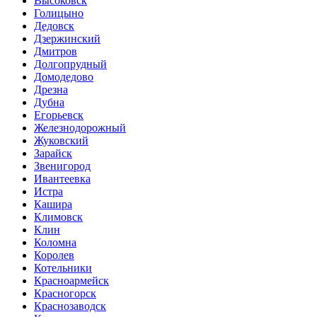
Высоковск
Голицыно
Дедовск
Дзержинский
Дмитров
Долгопрудный
Домодедово
Дрезна
Дубна
Егорьевск
Железнодорожный
Жуковский
Зарайск
Звенигород
Ивантеевка
Истра
Кашира
Климовск
Клин
Коломна
Королев
Котельники
Красноармейск
Красногорск
Краснозаводск