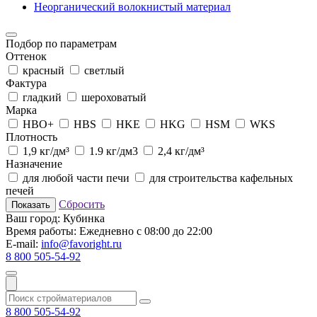
Неорганический волокнистый материал
Подбор по параметрам
Оттенок
красный
светлый
Фактура
гладкий
шероховатый
Марка
HBO+
HBS
HKE
HKG
HSM
WKS
Плотность
1,9 кг/дм³
1.9 кг/дм3
2,4 кг/дм³
Назначение
для любой части печи
для строительства кафельных
печей
Сбросить
Показать
Ваш город:
Кубинка
Время работы:
Ежедневно с 08:00 до 22:00
E-mail:
info@favoright.ru
8 800 505-54-92
8 800 505-54-92