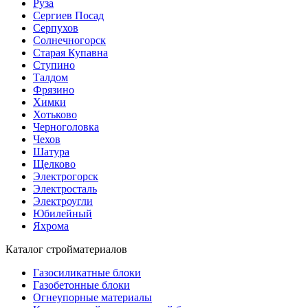
Руза
Сергиев Посад
Серпухов
Солнечногорск
Старая Купавна
Ступино
Талдом
Фрязино
Химки
Хотьково
Черноголовка
Чехов
Шатура
Щелково
Электрогорск
Электросталь
Электроугли
Юбилейный
Яхрома
Каталог стройматериалов
Газосиликатные блоки
Газобетонные блоки
Огнеупорные материалы