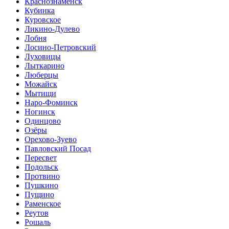
Краснознаменск
Кубинка
Куровское
Ликино-Дулево
Лобня
Лосино-Петровский
Луховицы
Лыткарино
Люберцы
Можайск
Мытищи
Наро-Фоминск
Ногинск
Одинцово
Озёры
Орехово-Зуево
Павловский Посад
Пересвет
Подольск
Протвино
Пушкино
Пущино
Раменское
Реутов
Рошаль