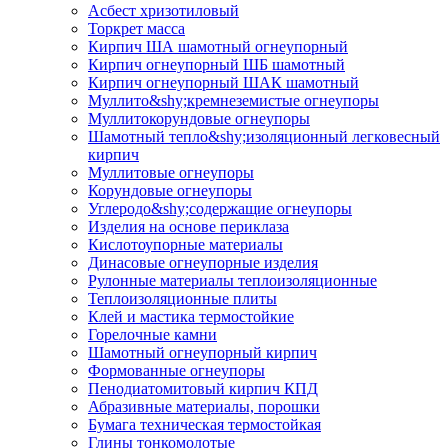
Асбест хризотиловый
Торкрет масса
Кирпич ША шамотный огнеупорный
Кирпич огнеупорный ШБ шамотный
Кирпич огнеупорный ШАК шамотный
Муллито&shy;­кремнеземистые огнеупоры
Муллито­корундовые огнеупоры
Шамотный тепло&shy;изоляционный легковесный
кирпич
Муллитовые огнеупоры
Корундовые огнеупоры
Углеродо&shy;содержащие огнеупоры
Изделия на основе периклаза
Кислотоупорные материалы
Динасовые огнеупорные изделия
Рулонные материалы теплоизоляционные
Тепло­изоляционные плиты
Клей и мастика термостойкие
Горелочные камни
Шамотный огнеупорный кирпич
Формованные огнеупоры
Пенодиатомитовый кирпич КПД
Абразивные материалы, порошки
Бумага техническая термостойкая
Глины тонкомолотые