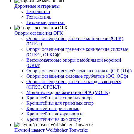
Дорожные материалы
Георешетка
Геотекстиль
Газонные решетки
Опоры освещения ОГК
Опоры освещения граненые конические (ОГК),
(ОГКф)
Опоры освещения граненые конические силовые
(ОГКС, ОГКСф)
Высокомачтовые опоры с мобильной короной
(ОВМ)
Опоры освещения трубчатые несиловые (ОТ, ОТф)
Опоры освещения силовые трубчатые (ОС, ОСф)
Опоры освещения граненые складывающиеся
(ОГКС, ОГСКЛ)
Молниеотвод на базе опор ОГК (МОГК)
Кронштейны для силовых опор
Кронштейны для гранёных опор
Кронштейны приставные
Кронштейны декоративные
Кронштейны на ж/б опору
Печной шамот Wolfshöher Tonwerke