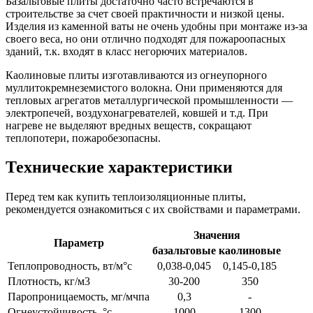
Базальтовые плиты достаточно часто встречаются в
строительстве за счет своей практичности и низкой цены.
Изделия из каменной ваты не очень удобны при монтаже из-за
своего веса, но они отлично подходят для пожароопасных
зданий, т.к. входят в класс негорючих материалов.
Каолиновые плиты изготавливаются из огнеупорного
муллитокремнеземистого волокна. Они применяются для
тепловых агрегатов металлургической промышленности —
электропечей, воздухонагревателей, ковшей и т.д. При
нагреве не выделяют вредных веществ, сокращают
теплопотери, пожаробезопасны.
Технические характеристики
Перед тем как купить теплоизоляционные плиты,
рекомендуется ознакомиться с их свойствами и параметрами.
Значения
Параметр
базальтовые
каолиновые
Теплопроводность, вт/м°с
0,038-0,045
0,145-0,185
Плотность, кг/м3
30-200
350
Паропроницаемость, мг/мчпа
0,3
-
Огнеустойчивость, °c
1000
1300