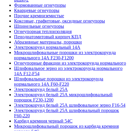
Формованные огнеупоры
Кварцевые огнеупоры
Прочие кремниземистые
Коксовые, графитовые, оксидные огнеупоры
Шпинельные огнеупоры
Огнеупорная теплоизоляция
Пенодиатомитовый кирпич КПД
Абразивные материалы, порошки
Электрокорунд нормальный 14А
Микрошлифовальные порошки из электрокорунда
нормального 14А F230-F1200
Огнеупорные фракции из электрокорунда нормального
Шлифовальное зерно из электрокорунда нормального
14А F12-F54
Шлифовальные порошки из электрокорунда
нормального 14А F60-F220
Электрокорунд белый 25А
Электрокорунд белый 25А микрошлифовальный
порошок F230-1200
Электрокорунд белый 25А шлифовальное зерно F16-54
Электрокорунд белый 25А шлифовальный порошок
F60-220
Карбид кремния черный 54С
Микрошлифовальный порошок из карбида кремния