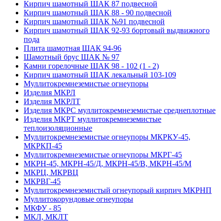
Кирпич шамотный ШАК 87 подвесной
Кирпич шамотный ШАК 88 - 90 подвесной
Кирпич шамотный ШАК №91 подвесной
Кирпич шамотный ШАК 92-93 бортовый выдвижного
пода
Плита шамотная ШАК 94-96
Шамотный брус ШАК № 97
Камни горелочные ШАК 98 - 102 (1 - 2)
Кирпич шамотный ШАК лекальный 103-109
Муллито­­кремнеземистые огнеупоры
Изделия МКРЛ
Изделия МКРЛТ
Изделия МКРС муллитокремнеземистые среднеплотные
Изделия МКРТ муллитокремнеземистые
теплоизоляционные
Муллитокремнеземистые огнеупоры МКРКУ-45,
МКРКП-45
Муллитокремнеземистые огнеупоры МКРГ-45
МКРН-45, МКРН-45/Д, МКРН-45/В, МКРН-45/М
МКРЦ, МКРВЦ
МКРВГ-45
Муллитокремнеземистый огнеупорый кирпич МКРНП
Муллито­корундовые огнеупоры
МКФУ - 85
МКЛ, МКЛТ