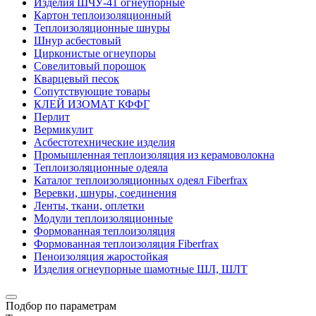
Изделия ШЧУ-41 огнеупорные
Картон теплоизоляционный
Теплоизоляционные шнуры
Шнур асбестовый
Цирконистые огнеупоры
Совелитовый порошок
Кварцевый песок
Сопутствующие товары
КЛЕЙ ИЗОМАТ КФФГ
Перлит
Вермикулит
Асбесто­технические изделия
Промышленная теплоизоляция из керамоволокна
Теплоизоляционные одеяла
Каталог теплоизоляционных одеял Fiberfrax
Веревки, шнуры, соединения
Ленты, ткани, оплетки
Модули теплоизоляционные
Формованная теплоизоляция
Формованная теплоизоляция Fiberfrax
Пеноизоляция жаростойкая
Изделия огнеупорные шамотные ШЛ, ШЛТ
Подбор по параметрам