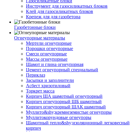
Газосиликатные блоки
Инструмент для газосиликатных блоков
Клей для газосиликатных блоков
Крепеж для для газобетона
Газобетонные блоки
Огнеупорные материалы
Мертели огнеупорные
Порошки огнеупорные
Смеси огнеупорные
Массы огнеупорные
Шамот и глина огнеупорная
Цемент огнеупорный специальный
Периклаз
Засыпки и заполнители
Асбест хризотиловый
Торкрет масса
Кирпич ША шамотный огнеупорный
Кирпич огнеупорный ШБ шамотный
Кирпич огнеупорный ШАК шамотный
Муллито&shy;­кремнеземистые огнеупоры
Муллито­корундовые огнеупоры
Шамотный тепло&shy;изоляционный легковесный
кирпич