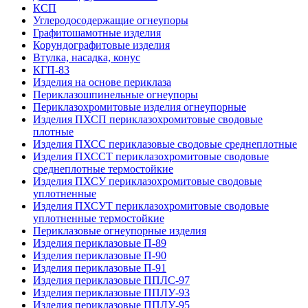
КСП
Углеродо­содержащие огнеупоры
Графитошамотные изделия
Корундографитовые изделия
Втулка, насадка, конус
КГП-83
Изделия на основе периклаза
Периклазошпинельные огнеупоры
Периклазохромитовые изделия огнеупорные
Изделия ПХСП периклазохромитовые сводовые
плотные
Изделия ПХСС периклазовые сводовые среднеплотные
Изделия ПХССТ периклазохромитовые сводовые
среднеплотные термостойкие
Изделия ПХСУ периклазохромитовые сводовые
уплотненные
Изделия ПХСУТ периклазохромитовые сводовые
уплотненные термостойкие
Периклазовые огнеупорные изделия
Изделия периклазовые П-89
Изделия периклазовые П-90
Изделия периклазовые П-91
Изделия периклазовые ППЛС-97
Изделия периклазовые ППЛУ-93
Изделия периклазовые ППЛУ-95