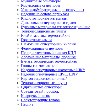
Муллитовые огнеупоры
Корундовые огнеупоры
Углеродо&shy;содержащие огнеупоры
Изделия на основе периклаза
Кислотоупорные материалы
Динасовые огнеупорные изделия
Рулонные материалы теплоизоляционные
Тепло­изоляционные плиты
Клей и мастика термостойкие
Горелочные камни
Шамотный огнеупорный кирпич
Формованные огнеупоры
Пенодиатомитовый кирпич КПД
Абразивные материалы, порошки
Бумага техническая термостойкая
Глины тонкомолотые
Изделия огнеупорные шамотные ШКУ
Изделия огнеупорные ШЧС, ШЧУ
Картон теплоизоляционный
Теплоизоляционные шнуры
Цирконистые огнеупоры
Совелитовый порошок
Кварцевый песок
Сопутствующие товары
Перлит