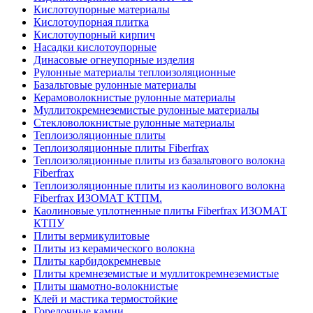
Кислотоупорные материалы
Кислотоупорная плитка
Кислотоупорный кирпич
Насадки кислотоупорные
Динасовые огнеупорные изделия
Рулонные материалы теплоизоляционные
Базальтовые рулонные материалы
Керамоволокнистые рулонные материалы
Муллитокремнеземистые рулонные материалы
Стекловолокнистые рулонные материалы
Тепло­изоляционные плиты
Теплоизоляционные плиты Fiberfrax
Теплоизоляционные плиты из базальтового волокна
Fiberfrax
Теплоизоляционные плиты из каолинового волокна
Fiberfrax ИЗОМАТ КТПМ.
Каолиновые уплотненные плиты Fiberfrax ИЗОМАТ
КТПУ
Плиты вермикулитовые
Плиты из керамического волокна
Плиты карбидокремневые
Плиты кремнеземистые и муллитокремнеземистые
Плиты шамотно-волокнистые
Клей и мастика термостойкие
Горелочные камни