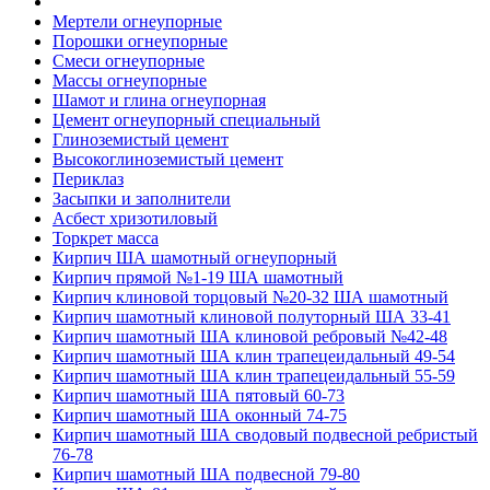
Мертели огнеупорные
Порошки огнеупорные
Смеси огнеупорные
Массы огнеупорные
Шамот и глина огнеупорная
Цемент огнеупорный специальный
Глиноземистый цемент
Высокоглиноземистый цемент
Периклаз
Засыпки и заполнители
Асбест хризотиловый
Торкрет масса
Кирпич ША шамотный огнеупорный
Кирпич прямой №1-19 ША шамотный
Кирпич клиновой торцовый №20-32 ША шамотный
Кирпич шамотный клиновой полуторный ША 33-41
Кирпич шамотный ША клиновой ребровый №42-48
Кирпич шамотный ША клин трапецеидальный 49-54
Кирпич шамотный ША клин трапецеидальный 55-59
Кирпич шамотный ША пятовый 60-73
Кирпич шамотный ША оконный 74-75
Кирпич шамотный ША сводовый подвесной ребристый
76-78
Кирпич шамотный ША подвесной 79-80