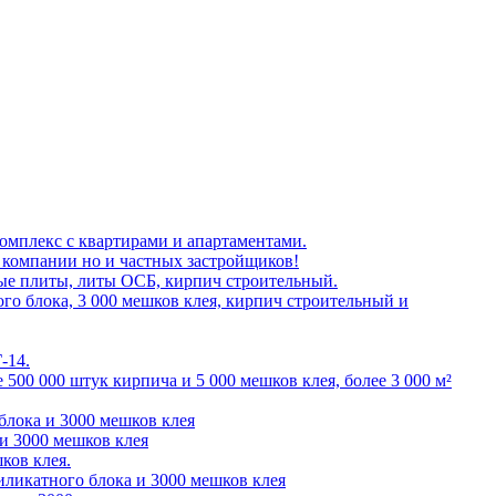
омплекс с квартирами и апартаментами.
 компании но и частных застройщиков!
ые плиты, литы ОСБ, кирпич строительный.
го блока, 3 000 мешков клея, кирпич строительный и
-14.
 500 000 штук кирпича и 5 000 мешков клея, более 3 000 м²
блока и 3000 мешков клея
 и 3000 мешков клея
ков клея.
иликатного блока и 3000 мешков клея