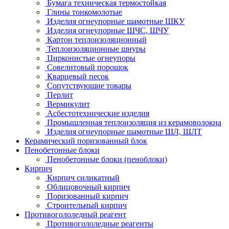
Бумага техническая термостойкая
Глины тонкомолотые
Изделия огнеупорные шамотные ШКУ
Изделия огнеупорные ШЧС, ШЧУ
Картон теплоизоляционный
Теплоизоляционные шнуры
Цирконистые огнеупоры
Совелитовый порошок
Кварцевый песок
Сопутствующие товары
Перлит
Вермикулит
Асбесто­технические изделия
Промышленная теплоизоляция из керамоволокна
Изделия огнеупорные шамотные ШЛ, ШЛТ
Керамический поризованный блок
Пенобетонные блоки
Пенобетонные блоки (пеноблоки)
Кирпич
Кирпич силикатный
Облицовочный кирпич
Поризованный кирпич
Строительный кирпич
Противогололедный реагент
Противогололедные реагенты