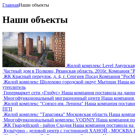
Главная
Наши объекты
Наши объекты
Жилой комплекс Level Амурская, 
Частный дом в Полково, Рязанская область. 2016г.
Компания "Р
ЖК Красный переулок, д. 4, г. Сергиев Посад
Компания "РосМа
Жилой комплекс Шолохово городской округ Мытищи
Наша ко
утеплитель
Гипермаркет сети «Глобус»
Наша компания поставила на данн
Многофункциональный миграционный центр
Наша компания 
Жилой комплекс "Совхоз им. Ленина"
Наша компания поставила
ПГП
Жилой комплекс "Тарасовка" Московская область
Наша компан
Многофункциональный комплекс VODNIY
Наша компания пос
ЖК Гвардейский - район Сходня
Наша компания поставила на д
Культурно - деловой центр с гостиницей ХАНОЙ - МОСКВА