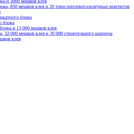
ока и 3000 мешков клея
лока, 850 мешков клея и 20 тонн противогололёдных реагентов
а
ликатного блока
о блока
блока и 13 000 мешков клея
а, 32 000 мешков клея и 30 000 строительного кирпича
ешков клея