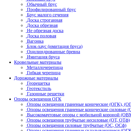
Обычный брус
Профилированный брус
Брус малого сечения
Доска строганная
Доска обрезная
Не обрезная доска
Доска половая
Вагонка
Блок-хаус (имитация бруса)
Оцилиндрованные бревна
Имитация бруса
Кровельные материалы
Металлочерепица
Гибкая черепица
Дорожные материалы
Георешетка
Геотекстиль
Газонные решетки
Опоры освещения ОГК
Опоры освещения граненые конические (ОГК), (О
Опоры освещения граненые конические силовые 
Высокомачтовые опоры с мобильной короной (ОВ
Опоры освещения трубчатые несиловые (ОТ, ОТф)
Опоры освещения силовые трубчатые (ОС, ОСф)
Опоры освещения граненые складывающиеся (ОГ