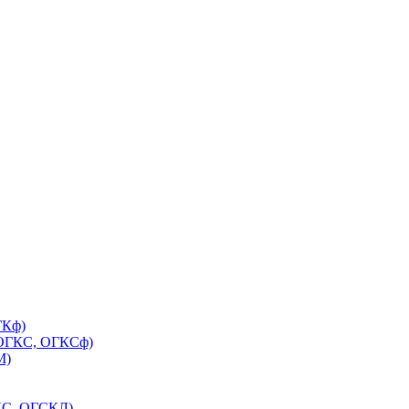
ГКф)
(ОГКС, ОГКСф)
М)
КС, ОГСКЛ)