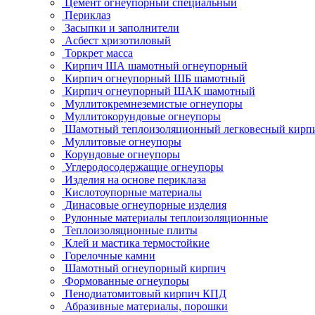
Цемент огнеупорный специальный
Периклаз
Засыпки и заполнители
Асбест хризотиловый
Торкрет масса
Кирпич ША шамотный огнеупорный
Кирпич огнеупорный ШБ шамотный
Кирпич огнеупорный ШАК шамотный
Муллито­­кремнеземистые огнеупоры
Муллито­корундовые огнеупоры
Шамотный тепло­изоляционный легковесный кирп
Муллитовые огнеупоры
Корундовые огнеупоры
Углеродо­содержащие огнеупоры
Изделия на основе периклаза
Кислотоупорные материалы
Динасовые огнеупорные изделия
Рулонные материалы теплоизоляционные
Тепло­изоляционные плиты
Клей и мастика термостойкие
Горелочные камни
Шамотный огнеупорный кирпич
Формованные огнеупоры
Пенодиатомитовый кирпич КПД
Абразивные материалы, порошки