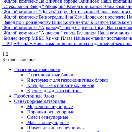
Жилой комплекс Да Винчи в городе Одинцово
Наша компания 
Стекольный Завод "Pilkington" Раменский район
Наша компания
Жилой комплекс "Девять" город Котельники
Наша компания по
Жилой комплекс Виноградный на Измайловском проспекте
На
Завод по Производству Шин Континентал в Калуге
Наша компа
Жилой комплекс "Архимед" город Сергиев Посад
Наша компан
Жилой комплекс "Акварели" город Балашиха
Наша компания п
Бизнес центр МЕБЕ Химки Плаза
Наша компания поставила на
ТРЦ «Весна!»
Наша компания поставила на данный объект боле
1
2
Каталог товаров
Газосиликатные блоки
Газосиликатные блоки
Инструмент для газосиликатных блоков
Клей для газосиликатных блоков
Крепеж для для газобетона
Газобетонные блоки
Огнеупорные материалы
Мертели огнеупорные
Порошки огнеупорные
Смеси огнеупорные
Массы огнеупорные
Шамот и глина огнеупорная