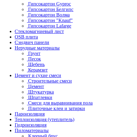
Гипсокартон Gyproc
Гипсокартон Белгипс
Гипсокартон Волма
Гипсокартон "Knauf"
Гипсокартон Lafarge
Стекломагниевый лист
OSB плита
Сэндвич панели
Нерудные материалы
Грунт
Песок
Щебень
Керамзит
Цемент и сухие смеси
Строительные смеси
Цемент
Штукатурка
Шпатлевки
Смеси для выравнивания пола
Плиточные клеи и затирки
Пароизоляция
Теплоизоляция (утеплитель)
Гидроизоляция
Пиломатериалы
Клееный брус