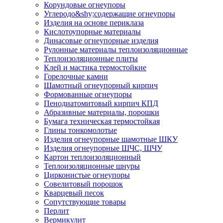
Корундовые огнеупоры
Углеродо&shy;содержащие огнеупоры
Изделия на основе периклаза
Кислотоупорные материалы
Динасовые огнеупорные изделия
Рулонные материалы теплоизоляционные
Тепло­изоляционные плиты
Клей и мастика термостойкие
Горелочные камни
Шамотный огнеупорный кирпич
Формованные огнеупоры
Пенодиатомитовый кирпич КПД
Абразивные материалы, порошки
Бумага техническая термостойкая
Глины тонкомолотые
Изделия огнеупорные шамотные ШКУ
Изделия огнеупорные ШЧС, ШЧУ
Картон теплоизоляционный
Теплоизоляционные шнуры
Цирконистые огнеупоры
Совелитовый порошок
Кварцевый песок
Сопутствующие товары
Перлит
Вермикулит