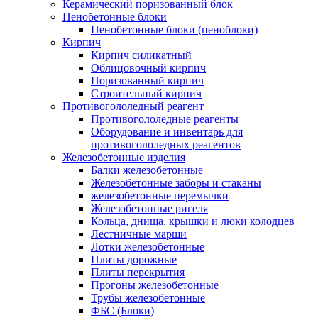
Керамический поризованный блок
Пенобетонные блоки
Пенобетонные блоки (пеноблоки)
Кирпич
Кирпич силикатный
Облицовочный кирпич
Поризованный кирпич
Строительный кирпич
Противогололедный реагент
Противогололедные реагенты
Оборудование и инвентарь для
противогололедных реагентов
Железобетонные изделия
Балки железобетонные
Железобетонные заборы и стаканы
железобетонные перемычки
Железобетонные ригеля
Кольца, днища, крышки и люки колодцев
Лестничные марши
Лотки железобетонные
Плиты дорожные
Плиты перекрытия
Прогоны железобетонные
Трубы железобетонные
ФБС (Блоки)