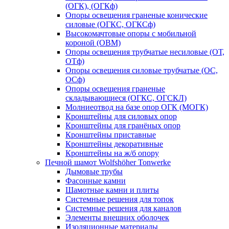
(ОГК), (ОГКф)
Опоры освещения граненые конические
силовые (ОГКС, ОГКСф)
Высокомачтовые опоры с мобильной
короной (ОВМ)
Опоры освещения трубчатые несиловые (ОТ,
ОТф)
Опоры освещения силовые трубчатые (ОС,
ОСф)
Опоры освещения граненые
складывающиеся (ОГКС, ОГСКЛ)
Молниеотвод на базе опор ОГК (МОГК)
Кронштейны для силовых опор
Кронштейны для гранёных опор
Кронштейны приставные
Кронштейны декоративные
Кронштейны на ж/б опору
Печной шамот Wolfshöher Tonwerke
Дымовые трубы
Фасонные камни
Шамотные камни и плиты
Системные решения для топок
Системные решения для каналов
Элементы внешних оболочек
Изоляционные материалы