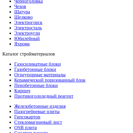
Черноголовка
Чехов
Шатура
Щелково
Электрогорск
Электросталь
Электроугли
Юбилейный
Яхрома
Каталог стройматериалов
Газосиликатные блоки
Газобетонные блоки
Огнеупорные материалы
Керамический поризованный блок
Пенобетонные блоки
Кирпич
Противогололедный реагент
Железобетонные изделия
Пазогребневые плиты
Гипсокартон
Стекломагниевый лист
OSB плита
Сэндвич панели