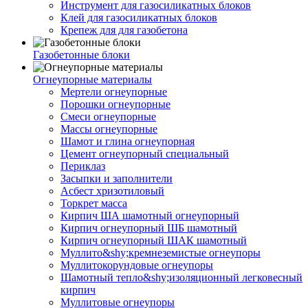
Инструмент для газосиликатных блоков
Клей для газосиликатных блоков
Крепеж для для газобетона
Газобетонные блоки
Огнеупорные материалы
Мертели огнеупорные
Порошки огнеупорные
Смеси огнеупорные
Массы огнеупорные
Шамот и глина огнеупорная
Цемент огнеупорный специальный
Периклаз
Засыпки и заполнители
Асбест хризотиловый
Торкрет масса
Кирпич ША шамотный огнеупорный
Кирпич огнеупорный ШБ шамотный
Кирпич огнеупорный ШАК шамотный
Муллито&shy;­кремнеземистые огнеупоры
Муллито­корундовые огнеупоры
Шамотный тепло&shy;изоляционный легковесный
кирпич
Муллитовые огнеупоры