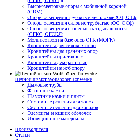
(ОГКС, ОГКСф)
Высокомачтовые опоры с мобильной короной
(ОВМ)
Опоры освещения трубчатые несиловые (ОТ, ОТф)
Опоры освещения силовые трубчатые (ОС, ОСф)
Опоры освещения граненые складывающиеся
(ОГКС, ОГСКЛ)
Молниеотвод на базе опор ОГК (МОГК)
Кронштейны для силовых опор
Кронштейны для гранёных опор
Кронштейны приставные
Кронштейны декоративные
Кронштейны на ж/б опору
Печной шамот Wolfshöher Tonwerke
Дымовые трубы
Фасонные камни
Шамотные камни и плиты
Системные решения для топок
Системные решения для каналов
Элементы внешних оболочек
Изоляционные материалы
Производители
Статьи