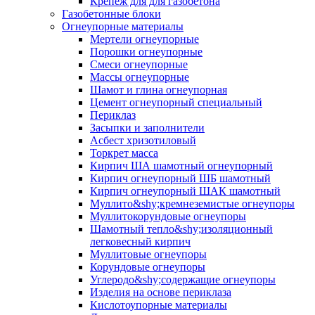
Крепеж для для газобетона
Газобетонные блоки
Огнеупорные материалы
Мертели огнеупорные
Порошки огнеупорные
Смеси огнеупорные
Массы огнеупорные
Шамот и глина огнеупорная
Цемент огнеупорный специальный
Периклаз
Засыпки и заполнители
Асбест хризотиловый
Торкрет масса
Кирпич ША шамотный огнеупорный
Кирпич огнеупорный ШБ шамотный
Кирпич огнеупорный ШАК шамотный
Муллито&shy;­кремнеземистые огнеупоры
Муллито­корундовые огнеупоры
Шамотный тепло&shy;изоляционный
легковесный кирпич
Муллитовые огнеупоры
Корундовые огнеупоры
Углеродо&shy;содержащие огнеупоры
Изделия на основе периклаза
Кислотоупорные материалы