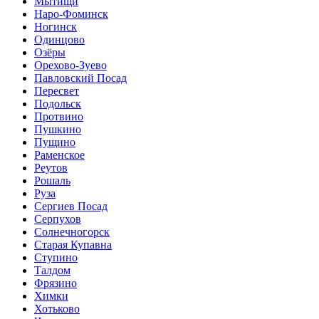
Мытищи
Наро-Фоминск
Ногинск
Одинцово
Озёры
Орехово-Зуево
Павловский Посад
Пересвет
Подольск
Протвино
Пушкино
Пущино
Раменское
Реутов
Рошаль
Руза
Сергиев Посад
Серпухов
Солнечногорск
Старая Купавна
Ступино
Талдом
Фрязино
Химки
Хотьково