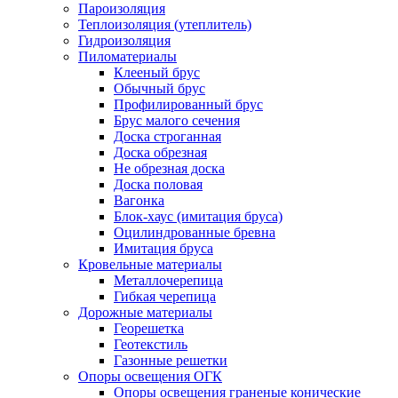
Пароизоляция
Теплоизоляция (утеплитель)
Гидроизоляция
Пиломатериалы
Клееный брус
Обычный брус
Профилированный брус
Брус малого сечения
Доска строганная
Доска обрезная
Не обрезная доска
Доска половая
Вагонка
Блок-хаус (имитация бруса)
Оцилиндрованные бревна
Имитация бруса
Кровельные материалы
Металлочерепица
Гибкая черепица
Дорожные материалы
Георешетка
Геотекстиль
Газонные решетки
Опоры освещения ОГК
Опоры освещения граненые конические