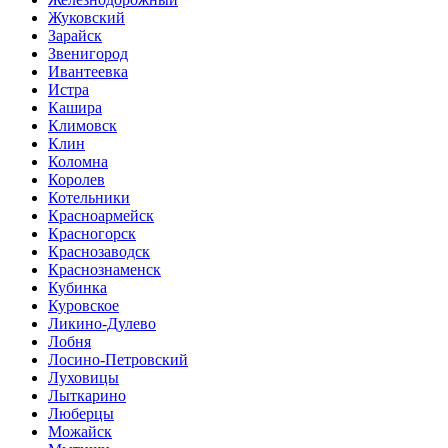
Жуковский
Зарайск
Звенигород
Ивантеевка
Истра
Кашира
Климовск
Клин
Коломна
Королев
Котельники
Красноармейск
Красногорск
Краснозаводск
Краснознаменск
Кубинка
Куровское
Ликино-Дулево
Лобня
Лосино-Петровский
Луховицы
Лыткарино
Люберцы
Можайск