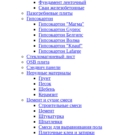
Фундамент ленточный
Сваи железобетонные
Пазогребневые плиты
Гипсокартон
Гипсокартон "Магма"
Гипсокартон Gyproc
Гипсокартон Белгипс
Гипсокартон Волма
Гипсокартон "Knauf"
Гипсокартон Lafarge
Стекломагниевый лист
OSB плита
Сэндвич панели
Нерудные материалы
Грунт
Песок
Щебень
Керамзит
Цемент и сухие смеси
Строительные смеси
Цемент
Штукатурка
Шпатлевки
Смеси для выравнивания пола
Плиточные клеи и затирки