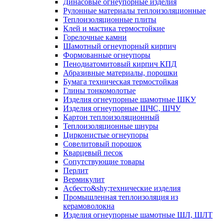
Динасовые огнеупорные изделия
Рулонные материалы теплоизоляционные
Тепло­изоляционные плиты
Клей и мастика термостойкие
Горелочные камни
Шамотный огнеупорный кирпич
Формованные огнеупоры
Пенодиатомитовый кирпич КПД
Абразивные материалы, порошки
Бумага техническая термостойкая
Глины тонкомолотые
Изделия огнеупорные шамотные ШКУ
Изделия огнеупорные ШЧС, ШЧУ
Картон теплоизоляционный
Теплоизоляционные шнуры
Цирконистые огнеупоры
Совелитовый порошок
Кварцевый песок
Сопутствующие товары
Перлит
Вермикулит
Асбесто&shy;технические изделия
Промышленная теплоизоляция из
керамоволокна
Изделия огнеупорные шамотные ШЛ, ШЛТ