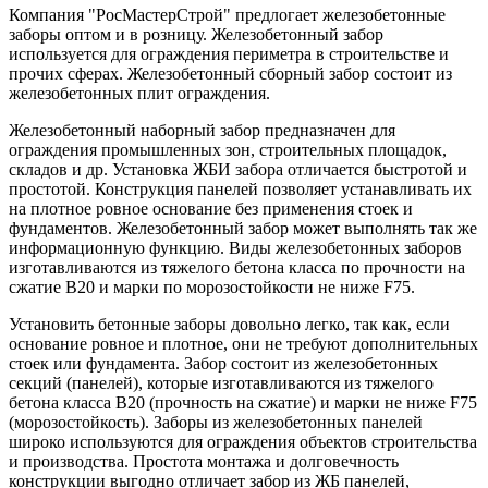
Компания "РосМастерСтрой" предлогает железобетонные
заборы оптом и в розницу. Железобетонный забор
используется для ограждения периметра в строительстве и
прочих сферах. Железобетонный сборный забор состоит из
железобетонных плит ограждения.
Железобетонный наборный забор предназначен для
ограждения промышленных зон, строительных площадок,
складов и др. Установка ЖБИ забора отличается быстротой и
простотой. Конструкция панелей позволяет устанавливать их
на плотное ровное основание без применения стоек и
фундаментов. Железобетонный забор может выполнять так же
информационную функцию. Виды железобетонных заборов
изготавливаются из тяжелого бетона класса по прочности на
сжатие В20 и марки по морозостойкости не ниже F75.
Установить бетонные заборы довольно легко, так как, если
основание ровное и плотное, они не требуют дополнительных
стоек или фундамента. Забор состоит из железобетонных
секций (панелей), которые изготавливаются из тяжелого
бетона класса В20 (прочность на сжатие) и марки не ниже F75
(морозостойкость). Заборы из железобетонных панелей
широко используются для ограждения объектов строительства
и производства. Простота монтажа и долговечность
конструкции выгодно отличает забор из ЖБ панелей,