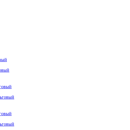
овый
ьговый
ьговый