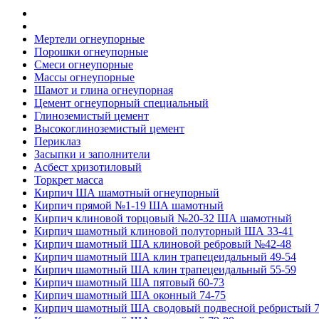
Мертели огнеупорные
Порошки огнеупорные
Смеси огнеупорные
Массы огнеупорные
Шамот и глина огнеупорная
Цемент огнеупорный специальный
Глиноземистый цемент
Высокоглиноземистый цемент
Периклаз
Засыпки и заполнители
Асбест хризотиловый
Торкрет масса
Кирпич ША шамотный огнеупорный
Кирпич прямой №1-19 ША шамотный
Кирпич клиновой торцовый №20-32 ША шамотный
Кирпич шамотный клиновой полуторный ША 33-41
Кирпич шамотный ША клиновой ребровый №42-48
Кирпич шамотный ША клин трапецеидальный 49-54
Кирпич шамотный ША клин трапецеидальный 55-59
Кирпич шамотный ША пятовый 60-73
Кирпич шамотный ША оконный 74-75
Кирпич шамотный ША сводовый подвесной ребристый 7