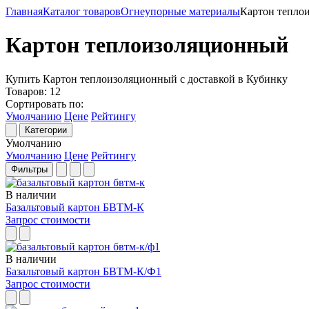
Главная
Каталог товаров
Огнеупорные материалы
Картон тепло
Картон теплоизоляционный
Купить Картон теплоизоляционный с доставкой в Кубинку
Товаров:
12
Сортировать по:
Умолчанию
Цене
Рейтингу
Категории
Умолчанию
Умолчанию
Цене
Рейтингу
Фильтры
В наличии
Базальтовый картон БВТМ-К
Запрос стоимости
В наличии
Базальтовый картон БВТМ-К/Ф1
Запрос стоимости